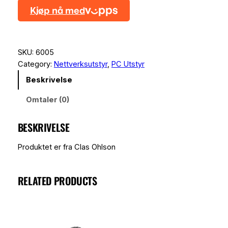
S
B
2
.
0
SKU:
6005
–
Category:
Nettverksutstyr
, 
PC Utstyr
E
Beskrivelse
t
h
Omtaler (0)
e
r
BESKRIVELSE
n
e
Produktet er fra Clas Ohlson
t
a
d
RELATED PRODUCTS
a
p
t
e