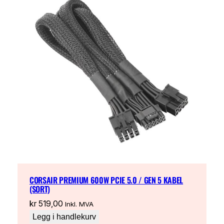
r
a
n
t
a
l
l
CORSAIR PREMIUM 600W PCIE 5.0 / GEN 5 KABEL
(SORT)
kr
519,00
Inkl. MVA
Legg i handlekurv