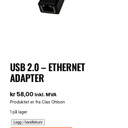
USB 2.0 – ETHERNET
ADAPTER
kr
58,00
Inkl. MVA
Produktet er fra Clas Ohlson
1 på lager
U
Legg i handlekurv