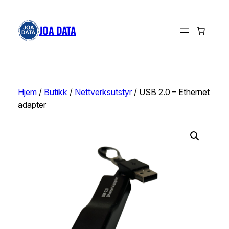
Hopp
til
JOA DATA
innhold
Hjem
/
Butikk
/
Nettverksutstyr
/ USB 2.0 – Ethernet
adapter