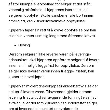
såstor ulempe ellerkostnad for selger at det står i
vesentlig misforhold til kjøperens interesse i at
selgeren oppfyller. Skulle vanskene falle bort innen
rimelig tid, kan kjøper likevelkreve oppfyllelse.
Kjøperen taper sin rett til å kreve oppfyllelse om han
eller hun venter urimelig lenge med åfremme kravet.
Heving
Dersom selgeren ikke leverer varen på leverings-
tidspunktet, skal kjøperen oppfordre selger til å levere
innen en rimelig tilleggsfrist for oppfyllelse. Dersom
selger ikke leverer varen innen tilleggs- fristen, kan
kjøperen hevekjøpet.
Kjøperkanimidlertidhevekjøpetumiddelbarthvis selger
nekter å levere varen. Tilsvarende gjelder dersom
levering til avtalt tid var avgjørende for inngåelsen av
avtalen, eller dersom kjøperen har underrettet selger
om at leveringstidspunktet er avgjørende.