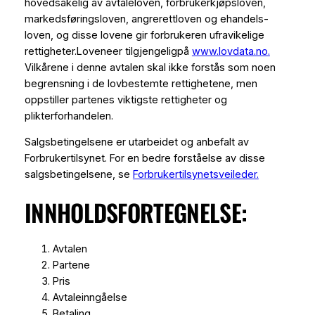
hovedsakelig av avtaleloven, forbrukerkjøpsloven,
markedsføringsloven, angrerettloven og ehandels-
loven, og disse lovene gir forbrukeren ufravikelige
rettigheter.Loveneer tilgjengeligpå
www.lovdata.no.
Vilkårene i denne avtalen skal ikke forstås som noen
begrensning i de lovbestemte rettighetene, men
oppstiller partenes viktigste rettigheter og
plikterforhandelen.
Salgsbetingelsene er utarbeidet og anbefalt av
Forbrukertilsynet. For en bedre forståelse av disse
salgsbetingelsene, se
Forbrukertilsynetsveileder.
INNHOLDSFORTEGNELSE:
Avtalen
Partene
Pris
Avtaleinngåelse
Betaling