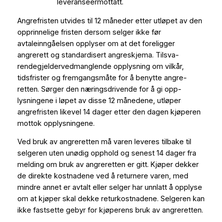
leveranseermottatt.
Angrefristen utvides til 12 måneder etter utløpet av den
opprinnelige fristen dersom selger ikke før
avtaleinngåelsen opplyser om at det foreligger
angrerett og standardisert angreskjema. Tilsva-
rendegjeldervedmanglende opplysning om vilkår,
tidsfrister og fremgangsmåte for å benytte angre-
retten. Sørger den næringsdrivende for å gi opp-
lysningene i løpet av disse 12 månedene, utløper
angrefristen likevel 14 dager etter den dagen kjøperen
mottok opplysningene.
Ved bruk av angreretten må varen leveres tilbake til
selgeren uten unødig opphold og senest 14 dager fra
melding om bruk av angreretten er gitt. Kjøper dekker
de direkte kostnadene ved å returnere varen, med
mindre annet er avtalt eller selger har unnlatt å opplyse
om at kjøper skal dekke returkostnadene. Selgeren kan
ikke fastsette gebyr for kjøperens bruk av angreretten.