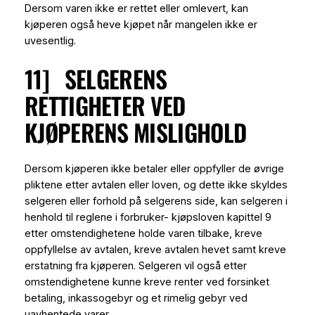
Dersom varen ikke er rettet eller omlevert, kan
kjøperen også heve kjøpet når mangelen ikke er
uvesentlig.
11] SELGERENS
RETTIGHETER VED
KJØPERENS MISLIGHOLD
Dersom kjøperen ikke betaler eller oppfyller de øvrige
pliktene etter avtalen eller loven, og dette ikke skyldes
selgeren eller forhold på selgerens side, kan selgeren i
henhold til reglene i forbruker- kjøpsloven kapittel 9
etter omstendighetene
holde varen tilbake
, kreve
oppfyllelse
av avtalen, kreve avtalen
hevet
samt kreve
erstatning
fra kjøperen. Selgeren vil også etter
omstendighetene kunne kreve
renter ved forsinket
betaling, inkassogebyr
og et rimelig
gebyr ved
uavhentede varer
.