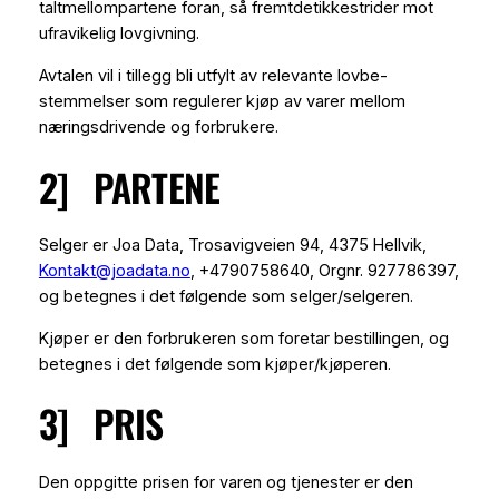
taltmellompartene foran, så fremtdetikkestrider mot
ufravikelig lovgivning.
Avtalen vil i tillegg bli utfylt av relevante lovbe-
stemmelser som regulerer kjøp av varer mellom
næringsdrivende og forbrukere.
2] PARTENE
Selger er Joa Data, Trosavigveien 94, 4375 Hellvik,
Kontakt@joadata.no
, +4790758640, Orgnr. 927786397,
og betegnes i det følgende som selger/selgeren.
Kjøper er den forbrukeren som foretar bestillingen, og
betegnes i det følgende som kjøper/kjøperen.
3] PRIS
Den oppgitte prisen for varen og tjenester er den