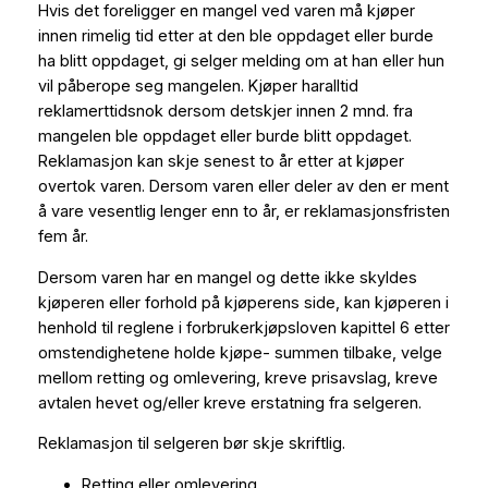
Hvis det foreligger en mangel ved varen må kjøper
innen rimelig tid etter at den ble oppdaget eller burde
ha blitt oppdaget, gi selger melding om at han eller hun
vil påberope seg mangelen. Kjøper haralltid
reklamerttidsnok dersom detskjer innen 2 mnd. fra
mangelen ble oppdaget eller burde blitt oppdaget.
Reklamasjon kan skje senest to år etter at kjøper
overtok varen. Dersom varen eller deler av den er ment
å vare vesentlig lenger enn to år, er reklamasjonsfristen
fem år.
Dersom varen har en mangel og dette ikke skyldes
kjøperen eller forhold på kjøperens side, kan kjøperen i
henhold til reglene i forbrukerkjøpsloven kapittel 6 etter
omstendighetene
holde kjøpe- summen tilbake
, velge
mellom
retting
og
omlevering
, kreve
prisavslag
, kreve
avtalen hevet og/eller kreve
erstatning
fra selgeren.
Reklamasjon til selgeren bør skje skriftlig.
Retting eller omlevering