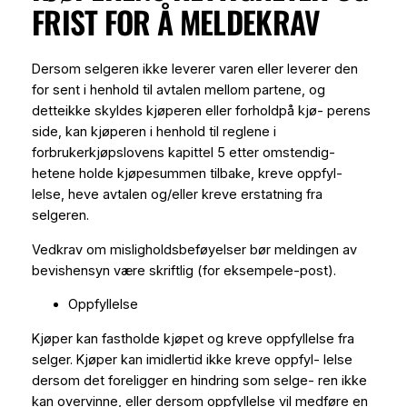
FRIST FOR Å MELDEKRAV
Dersom selgeren ikke leverer varen eller leverer den
for sent i henhold til avtalen mellom partene, og
detteikke skyldes kjøperen eller forholdpå kjø- perens
side, kan kjøperen i henhold til reglene i
forbrukerkjøpslovens kapittel 5 etter omstendig-
hetene
holde kjøpesummen tilbake
, kreve
oppfyl-
lelse
,
heve
avtalen og/eller kreve
erstatning
fra
selgeren.
Vedkrav om misligholdsbeføyelser bør meldingen av
bevishensyn være skriftlig (for eksempele-post).
Oppfyllelse
Kjøper kan fastholde kjøpet og kreve oppfyllelse fra
selger. Kjøper kan imidlertid ikke kreve oppfyl- lelse
dersom det foreligger en hindring som selge- ren ikke
kan overvinne, eller dersom oppfyllelse vil medføre en