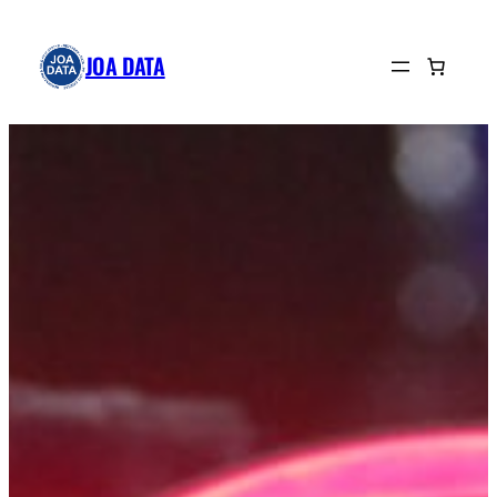
Hopp
til
JOA DATA
innhold