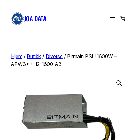
Hopp
til
JOA DATA
innhold
Hjem
/
Butikk
/
Diverse
/ Bitmain PSU 1600W –
APW3++-12-1600-A3