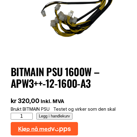
BITMAIN PSU 1600W –
APW3++-12-1600-A3
kr
320,00
Inkl. MVA
Brukt BITMAIN PSU Testet og virker som den skal
B
Legg i handlekurv
i
t
m