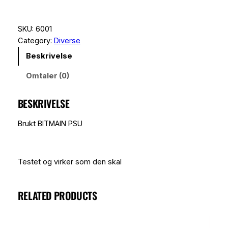
a
i
SKU:
6001
n
Category:
Diverse
P
Beskrivelse
S
U
Omtaler (0)
1
6
BESKRIVELSE
0
0
Brukt BITMAIN PSU
W
–
A
Testet og virker som den skal
P
W
3
RELATED PRODUCTS
+
+
-