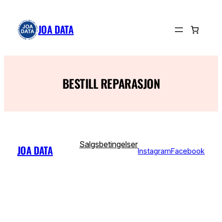
Hopp
til
JOA DATA
innhold
BESTILL REPARASJON
Salgsbetingelser
JOA DATA
Instagram
Facebook